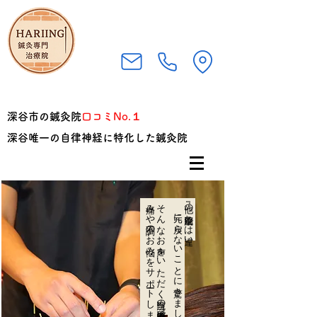
深谷市の鍼灸院
口コミNo.１
深谷唯一の自律神経に特化した鍼灸院
​痛みや不調のお悩みをサポートします
​そんなお声をいただく当院の鍼灸治療で
元に戻らないことに驚きました…』
『他の治療院とは違い