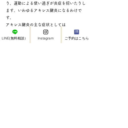
り、運動による使い過ぎが炎症を招いたりし
ます。いわゆるアキレス腱炎になるわけで
す。
アキレス腱炎の主な症状としては
アキレス腱をつかんだり、圧迫したりすると
LINE(無料相談）
Instagram
ご予約はこちら
痛み
階段の昇り降りの時に痛みがでる
足首の後側に痛みが徐々に出現し、その後強
い痛み
ランニングをした後、腱にそった痛みを感じ
る
踵から少し上に朝痛みを感じる
ストレッチをする事で、ふくらはぎの硬さが
軽減
アキレス腱炎の予防
アキレス腱炎を予防するには、運動前のスト
レッチと運動後のアイシングで炎症を防ぐこ
とが効果的です。ふくらはぎのひらめ筋を伸