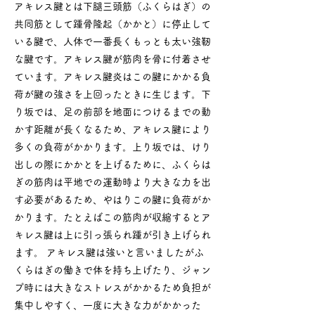
アキレス腱とは下腿三頭筋（ふくらはぎ）の
共同筋として踵骨隆起（かかと）に停止して
いる腱で、人体で一番長くもっとも太い強靭
な腱です。アキレス腱が筋肉を骨に付着させ
ています。アキレス腱炎はこの腱にかかる負
荷が腱の強さを上回ったときに生じます。下
り坂では、足の前部を地面につけるまでの動
かす距離が長くなるため、アキレス腱により
多くの負荷がかかります。上り坂では、けり
出しの際にかかとを上げるために、ふくらは
ぎの筋肉は平地での運動時より大きな力を出
す必要があるため、やはりこの腱に負荷がか
かります。たとえばこの筋肉が収縮するとア
キレス腱は上に引っ張られ踵が引き上げられ
ます。 アキレス腱は強いと言いましたがふ
くらはぎの働きで体を持ち上げたり、ジャン
プ時には大きなストレスがかかるため負担が
集中しやすく、一度に大きな力がかかった