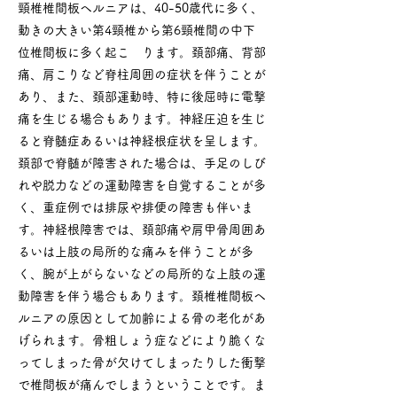
頸椎椎間板ヘルニアは、40-50歳代に多く、
動きの大きい第4頸椎から第6頸椎間の中下
位椎間板に多く起こ ります。頚部痛、背部
痛、肩こりなど脊柱周囲の症状を伴うことが
あり、また、頚部運動時、特に後屈時に電撃
痛を生じる場合もあります。神経圧迫を生じ
ると脊髄症あるいは神経根症状を呈します。
頚部で脊髄が障害された場合は、手足のしび
れや脱力などの運動障害を自覚することが多
く、重症例では排尿や排便の障害も伴いま
す。神経根障害では、頚部痛や肩甲骨周囲あ
るいは上肢の局所的な痛みを伴うことが多
く、腕が上がらないなどの局所的な上肢の運
動障害を伴う場合もあります。頚椎椎間板ヘ
ルニアの原因として加齢による骨の老化があ
げられます。骨粗しょう症などにより脆くな
ってしまった骨が欠けてしまったりした衝撃
で椎間板が痛んでしまうということです。ま