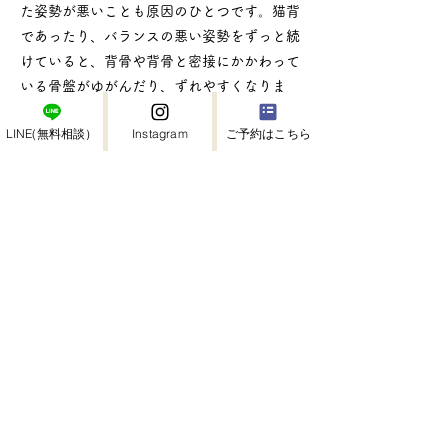
た姿勢が悪いことも原因のひとつです。猫背
であったり、バランスの悪い姿勢をずっと続
けていると、背骨や背骨と密接にかかわって
いる骨盤がゆがんだり、ずれやすくなりま
す。この結果、椎間板に無理な力が加わり、
LINE(無料相談）
Instagram
ご予約はこちら
変形を引き起こすのです。また、事故や外傷
後に発症することがあります。
頚椎椎間板ヘルニアの主な症状は首筋から肩
甲骨、あるいは首筋から腕を通って、親指や
中指、小指へ激しい痛みが走ります。痛みに
伴って、ビリビリとした感じもあります。椎
間板が神経の幹（脊髄＝せきずい）を圧迫す
ると、両方の手足に麻痺やしびれ、脱力感が
生じ、歩きにくくなり、手で物が持ちにくく
なったりします。感覚神経をヘルニアが圧迫
すると、感触がわからなくなったり、冷たい
とか熱いと言うものに対して鈍くなったりす
ることがあります。逆に熱くもないのに熱い