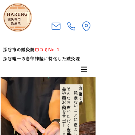
深谷市の鍼灸院
口コミNo.１
深谷唯一の自律神経に特化した鍼灸院
​痛みや不調のお悩みをサポートします
​そんなお声をいただく当院の鍼灸治療で
元に戻らないことに驚きました…』
『他の治療院とは違い