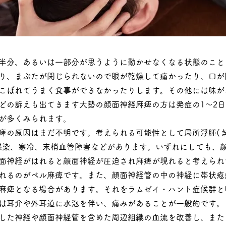
半分、あるいは一部分が思うように動かせなくなる状態のこと
り、まぶたが閉じられないので眼が乾燥して痛かったり、口が
こぼれてうまく食事ができなかったりします。その他には味が
どの訴えも出てきます大勢の顔面神経麻痺の方は発症の1～2
が多くみられます。
痺の原因はまだ不明です。考えられる可能性として局所浮腫(
感染、寒冷、末梢血管障害などがあります。いずれにしても、
面神経がはれると顔面神経が圧迫され麻痺が現れると考えられ
れるのがベル麻痺です。また、顔面神経管の中の神経に帯状疱
麻痺となる場合があります。それをラムゼイ・ハント症候群と
は耳介や外耳道に水泡を伴い、痛みがあることが一般的です。
した神経や顔面神経管を含めた周辺組織の血流を改善し、また