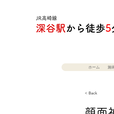
​JR高崎線
深谷駅
から徒歩
5
ホーム
施
< Back
顔面